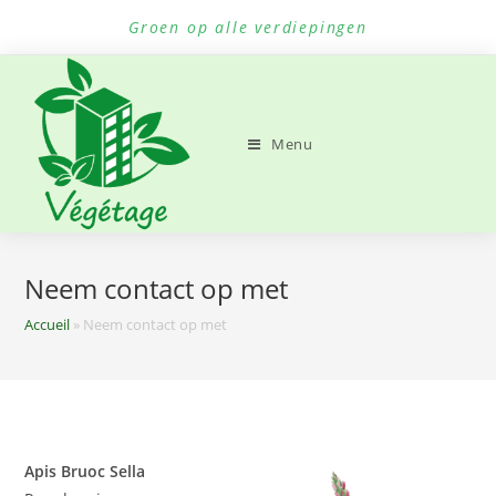
Ga
Groen op alle verdiepingen
naar
inhoud
Menu
Neem contact op met
Accueil
»
Neem contact op met
Apis Bruoc Sella